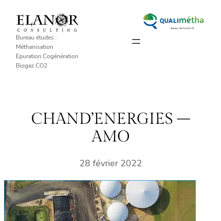
Aller
au
contenu
Bureau études :
Méthanisation
Epuration Cogénération
Biogaz CO2
CHAND’ENERGIES –
AMO
28 février 2022