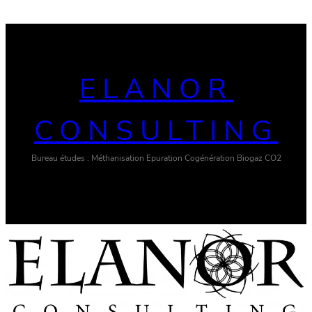
ELANOR
CONSULTING
Bureau études : Méthanisation Epuration Cogénération Biogaz CO2