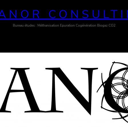
ANOR CONSULT
Bureau études : Méthanisation Epuration Cogénération Biogaz CO2