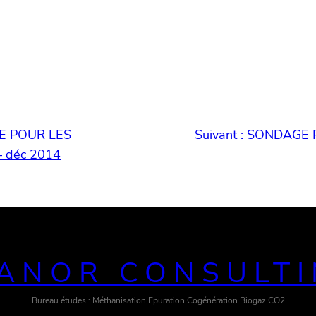
E POUR LES
Suivant :
SONDAGE 
– déc 2014
ANOR CONSULT
Bureau études : Méthanisation Epuration Cogénération Biogaz CO2