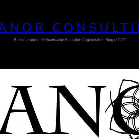
ANOR CONSULT
Bureau études : Méthanisation Epuration Cogénération Biogaz CO2