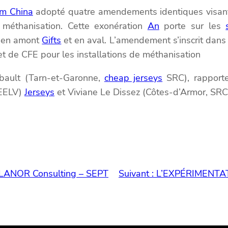
om China
adopté quatre amendements identiques visant à
méthanisation. Cette exonération
An
porte sur les
e en amont
Gifts
et en aval. L’amendement s’inscrit dans 
et de CFE pour les installations de méthanisation
bault (Tarn-et-Garonne,
cheap jerseys
SRC), rapporte
 EELV)
Jerseys
et Viviane Le Dissez (Côtes-d’Armor, SRC
ANOR Consulting – SEPT
Suivant :
L’EXPÉRIMENTA