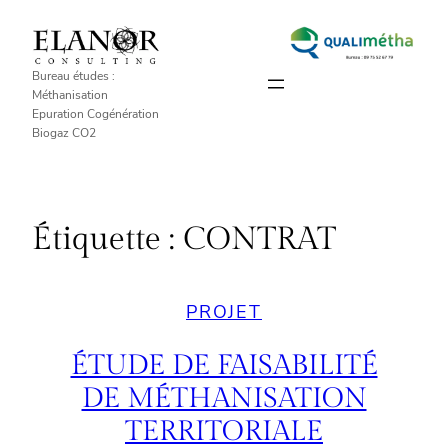
Aller
au
contenu
Bureau études :
Méthanisation
Epuration Cogénération
Biogaz CO2
Étiquette :
CONTRAT
PROJET
ÉTUDE DE FAISABILITÉ
DE MÉTHANISATION
TERRITORIALE