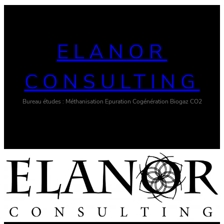
ELANOR
CONSULTING
Bureau études : Méthanisation Epuration Cogénération Biogaz CO2