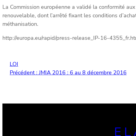
La Commission européenne a validé la conformité aux rè
renouvelable,
dont l’arrêté fixant les conditions d’acha
méthanisation.
http://europa.eu/rapid/press-release_IP-16-4355_fr.h
LOI
Précédent :
JMIA 2016 : 6 au 8 décembre 2016
EL