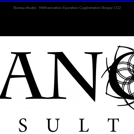
Bureau études : Méthanisation Epuration Cogénération Biogaz CO2