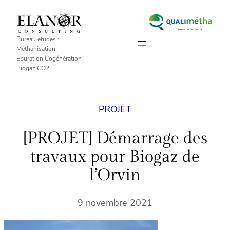
Aller
au
contenu
Bureau études :
Méthanisation
Epuration Cogénération
Biogaz CO2
PROJET
[PROJET] Démarrage des
travaux pour Biogaz de
l’Orvin
9 novembre 2021