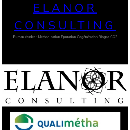
ELANOR
CONSULTING
Bureau études : Méthanisation Epuration Cogénération Biogaz CO2